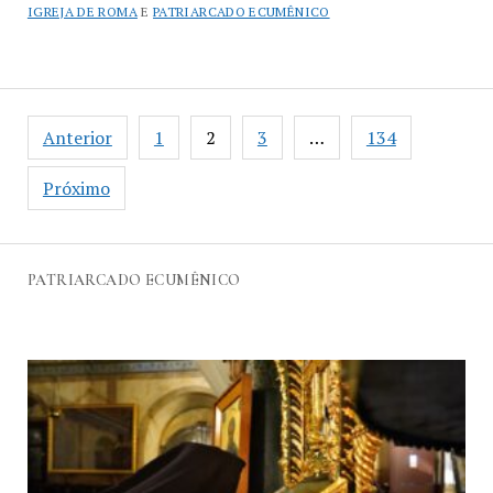
IGREJA DE ROMA
E
PATRIARCADO ECUMÊNICO
Anterior
1
2
3
…
134
Próximo
PATRIARCADO ECUMÊNICO