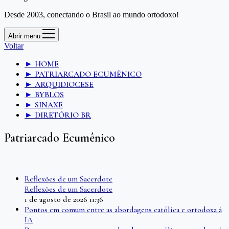
Desde 2003, conectando o Brasil ao mundo ortodoxo!
Abrir menu
Voltar
► HOME
► PATRIARCADO ECUMÊNICO
► ARQUIDIOCESE
► BYBLOS
► SINAXE
► DIRETÓRIO BR
Patriarcado Ecumênico
Reflexões de um Sacerdote
Reflexões de um Sacerdote
1 de agosto de 2026 11:36
Pontos em comum entre as abordagens católica e ortodoxa à
IA