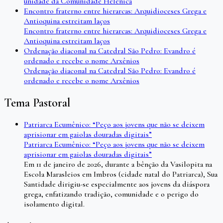
unidade da Comunidade Helênica
Encontro fraterno entre hierarcas: Arquidioceses Grega e
Antioquina estreitam laços
Encontro fraterno entre hierarcas: Arquidioceses Grega e
Antioquina estreitam laços
Ordenação diaconal na Catedral São Pedro: Evandro é
ordenado e recebe o nome Arxênios
Ordenação diaconal na Catedral São Pedro: Evandro é
ordenado e recebe o nome Arxênios
Tema Pastoral
Patriarca Ecumênico: “Peço aos jovens que não se deixem
aprisionar em gaiolas douradas digitais”
Patriarca Ecumênico: “Peço aos jovens que não se deixem
aprisionar em gaiolas douradas digitais”
Em 11 de janeiro de 2026, durante a bênção da Vasilopita na
Escola Marasleios em Imbros (cidade natal do Patriarca), Sua
Santidade dirigiu-se especialmente aos jovens da diáspora
grega, enfatizando tradição, comunidade e o perigo do
isolamento digital.