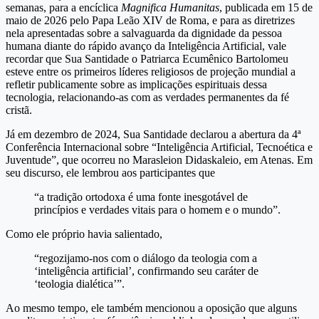
semanas, para a encíclica
Magnifica Humanitas
, publicada em 15 de
maio de 2026 pelo Papa Leão XIV de Roma, e para as diretrizes
nela apresentadas sobre a salvaguarda da dignidade da pessoa
humana diante do rápido avanço da Inteligência Artificial, vale
recordar que Sua Santidade o Patriarca Ecumênico Bartolomeu
esteve entre os primeiros líderes religiosos de projeção mundial a
refletir publicamente sobre as implicações espirituais dessa
tecnologia, relacionando-as com as verdades permanentes da fé
cristã.
Já em dezembro de 2024, Sua Santidade declarou a abertura da 4ª
Conferência Internacional sobre “Inteligência Artificial, Tecnoética e
Juventude”, que ocorreu no Marasleion Didaskaleio, em Atenas. Em
seu discurso, ele lembrou aos participantes que
“a tradição ortodoxa é uma fonte inesgotável de
princípios e verdades vitais para o homem e o mundo”.
Como ele próprio havia salientado,
“regozijamo-nos com o diálogo da teologia com a
‘inteligência artificial’, confirmando seu caráter de
‘teologia dialética’”.
Ao mesmo tempo, ele também mencionou a oposição que alguns