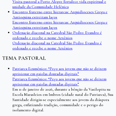
Visita pastoral a Porto Alegre fortalece vida espiritual e
unidade da Comunidade Helênica
Encontro fraterno entre hierarcas: Arquidioceses Grega e
Antioquina estreitam laços
Encontro fraterno entre hierarcas: Arquidioceses Grega e
Antioquina estreitam laços
Ordenação diaconal na Catedral São Pedro: Evandro é
ordenado e recebe o nome Arxênios
Ordenação diaconal na Catedral São Pedro: Evandro é
ordenado e recebe o nome Arxênios
TEMA PASTORAL
Patriarca Ecumênico: “Peço aos jovens que não se deixem
aprisionar em gaiolas douradas digitais”
Patriarca Ecumênico: “Peço aos jovens que não se deixem
aprisionar em gaiolas douradas digitais”
Em 11 de janeiro de 2026, durante a bênção da Vasilopita na
Escola Marasleios em Imbros (cidade natal do Patriarca), Sua
Santidade dirigiu-se especialmente aos jovens da diáspora
grega, enfatizando tradição, comunidade e o perigo do
isolamento digital.