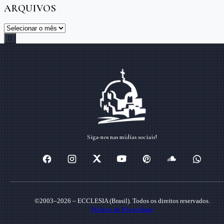
ARQUIVOS
Arquivos
Rolar
até
o
topo
Siga-nos nas mídias sociais!
©2003–2026 – ECCLESIA (Brasil). Todos os direitos reservados.
Política de Privacidade