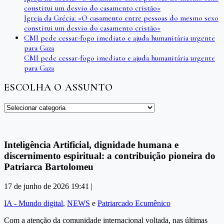
constitui um desvio do casamento cristão»
Igreja da Grécia: «O casamento entre pessoas do mesmo sexo
constitui um desvio do casamento cristão»
CMI pede cessar-fogo imediato e ajuda humanitária urgente
para Gaza
CMI pede cessar-fogo imediato e ajuda humanitária urgente
para Gaza
ESCOLHA O ASSUNTO
Escolha
o
assunto
Inteligência Artificial, dignidade humana e
discernimento espiritual: a contribuição pioneira do
Patriarca Bartolomeu
17 de junho de 2026 19:41 |
IA - Mundo digital
,
NEWS
e
Patriarcado Ecumênico
Com a atenção da comunidade internacional voltada, nas últimas