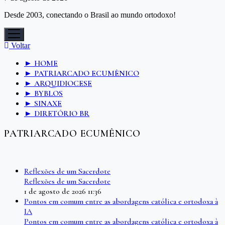
Desde 2003, conectando o Brasil ao mundo ortodoxo!
Abrir
menu
Voltar
► HOME
► PATRIARCADO ECUMÊNICO
► ARQUIDIOCESE
► BYBLOS
► SINAXE
► DIRETÓRIO BR
PATRIARCADO ECUMÊNICO
Reflexões de um Sacerdote
Reflexões de um Sacerdote
1 de agosto de 2026 11:36
Pontos em comum entre as abordagens católica e ortodoxa à
IA
Pontos em comum entre as abordagens católica e ortodoxa à