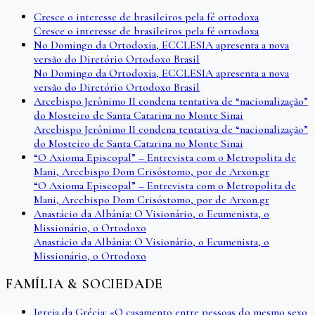
Cresce o interesse de brasileiros pela fé ortodoxa
Cresce o interesse de brasileiros pela fé ortodoxa
No Domingo da Ortodoxia, ECCLESIA apresenta a nova
versão do Diretório Ortodoxo Brasil
No Domingo da Ortodoxia, ECCLESIA apresenta a nova
versão do Diretório Ortodoxo Brasil
Arcebispo Jerônimo II condena tentativa de “nacionalização”
do Mosteiro de Santa Catarina no Monte Sinai
Arcebispo Jerônimo II condena tentativa de “nacionalização”
do Mosteiro de Santa Catarina no Monte Sinai
“O Axioma Episcopal” – Entrevista com o Metropolita de
Mani, Arcebispo Dom Crisóstomo, por de Arxon.gr
“O Axioma Episcopal” – Entrevista com o Metropolita de
Mani, Arcebispo Dom Crisóstomo, por de Arxon.gr
Anastácio da Albânia: O Visionário, o Ecumenista, o
Missionário, o Ortodoxo
Anastácio da Albânia: O Visionário, o Ecumenista, o
Missionário, o Ortodoxo
FAMÍLIA & SOCIEDADE
Igreja da Grécia: «O casamento entre pessoas do mesmo sexo