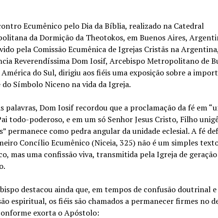
ontro Ecumênico pelo Dia da Bíblia, realizado na Catedral
olitana da Dormição da Theotokos, em Buenos Aires, Argentin
ido pela Comissão Ecumênica de Igrejas Cristãs na Argentina
cia Reverendíssima Dom Iosif, Arcebispo Metropolitano de B
 América do Sul, dirigiu aos fiéis uma exposição sobre a impor
 do Símbolo Niceno na vida da Igreja.
s palavras, Dom Iosif recordou que a proclamação da fé em “
Pai todo-poderoso, e em um só Senhor Jesus Cristo, Filho unig
s” permanece como pedra angular da unidade eclesial. A fé def
meiro Concílio Ecumênico (Niceia, 325) não é um simples text
ico, mas uma confissão viva, transmitida pela Igreja de geraçã
o.
bispo destacou ainda que, em tempos de confusão doutrinal e
são espiritual, os fiéis são chamados a permanecer firmes no d
 conforme exorta o Apóstolo: