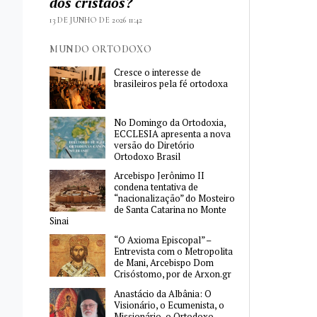
dos cristãos?
13 DE JUNHO DE 2026 11:42
MUNDO ORTODOXO
Cresce o interesse de
brasileiros pela fé ortodoxa
No Domingo da Ortodoxia,
ECCLESIA apresenta a nova
versão do Diretório
Ortodoxo Brasil
Arcebispo Jerônimo II
condena tentativa de
“nacionalização” do Mosteiro
de Santa Catarina no Monte
Sinai
“O Axioma Episcopal” –
Entrevista com o Metropolita
de Mani, Arcebispo Dom
Crisóstomo, por de Arxon.gr
Anastácio da Albânia: O
Visionário, o Ecumenista, o
Missionário, o Ortodoxo