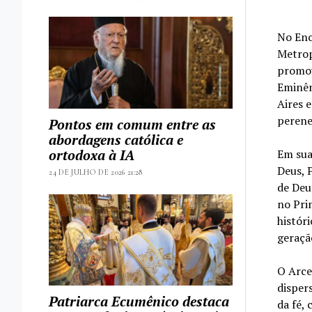
No Enc
Metrop
promov
Eminên
Aires e
perene
Pontos em comum entre as
abordagens católica e
ortodoxa à IA
Em sua
Deus, 
24 DE JULHO DE 2026 21:28
de Deu
no Pri
histór
geraçã
O Arce
disper
Patriarca Ecumênico destaca
da fé,