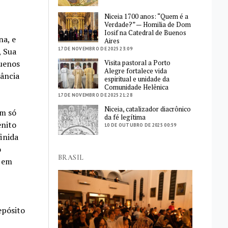
Niceia 1700 anos: “Quem é a
Verdade?” — Homilia de Dom
Iosif na Catedral de Buenos
a, e
Aires
17 DE NOVEMBRO DE 2025 23:09
, Sua
Visita pastoral a Porto
uenos
Alegre fortalece vida
tância
espiritual e unidade da
Comunidade Helênica
17 DE NOVEMBRO DE 2025 21:28
Niceia, catalizador diacrônico
um só
da fé legítima
ênito
10 DE OUTUBRO DE 2025 00:59
inida
o
BRASIL
o em
epósito