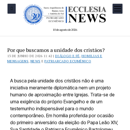
10 de agosto de 2026
Por que buscamos a unidade dos cristãos?
13 DE JUNHO DE 2026 11:42 |
DIÁLOGO E FÉ
,
HOMILIAS E
MENSAGENS
,
NEWS
E
PATRIARCADO ECUMÊNICO
A busca pela unidade dos cristãos não é uma
iniciativa meramente diplomática nem um projeto
humano de aproximação entre Igrejas. Trata-se de
uma exigência do próprio Evangelho e de um
testemunho indispensável para o mundo
contemporâneo. Em homilia proferida por ocasião
do primeiro aniversário da eleição do Papa Leão XIV,
Sua Santidade o Patriarca Ecumênico Bartolomeu