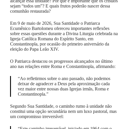
alcançar essa unidade? Por que é importante que os cristãos
sejam “todos um”? E quais frutos poderão nascer dessa
comunhão restaurada?
Em 9 de maio de 2026, Sua Santidade o Patriarca
Ecumênico Bartolomeu ofereceu importantes reflexões
sobre essas questões durante a Divina Liturgia celebrada na
Igreja Católica Romana do Espírito Santo, em
Constantinopla, por ocasião do primeiro aniversário da
eleição do Papa Leão XIV.
O Patriarca destacou os progressos alcançados no último
ano nas relações entre Roma e Constantinopla, afirmando:
“Ao refletirmos sobre o ano passado, não podemos
deixar de agradecer a Deus pela aproximação cada
vez maior entre nossas duas Igrejas irmãs, Roma e
Constantinopla.”
Segundo Sua Santidade, o caminho rumo à unidade não
constitui uma opção secundária nem um luxo pastoral, mas
um compromisso irreversível:
“Este caminho irreversível, iniciado em 1964 com o