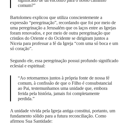
significado de tal encontro para o nosso caminho
comum?”
Bartolomeu explicou que utiliza conscientemente a
expressão “peregrinação”, recordando que foi por meio de
uma peregrinação a Jerusalém que os laços entre as Igrejas
foram renovados, e por meio de outra peregrinação que
cristãos do Oriente e do Ocidente se dirigiram juntos a
Niceia para professar a fé da Igreja “com uma só boca e um
só coração”.
Segundo ele, essa peregrinação possui profundo significado
eclesial e espiritual:
“Ao retornarmos juntos à própria fonte de nossa fé
comum, à confissão de que o Filho é consubstancial
ao Pai, testemunhamos uma unidade que, embora
ferida pela história, jamais foi completamente
perdida.”
A unidade vivida pela Igreja antiga constitui, portanto, um
fundamento sólido para a futura reconciliação. Como
afirmou Sua Santidade: