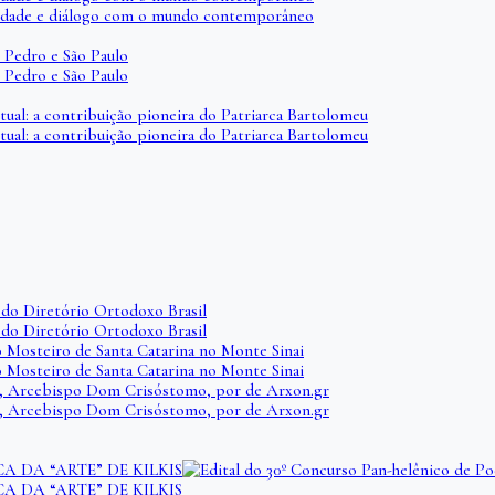
iberdade e diálogo com o mundo contemporâneo
 Pedro e São Paulo
 Pedro e São Paulo
itual: a contribuição pioneira do Patriarca Bartolomeu
itual: a contribuição pioneira do Patriarca Bartolomeu
do Diretório Ortodoxo Brasil
do Diretório Ortodoxo Brasil
o Mosteiro de Santa Catarina no Monte Sinai
o Mosteiro de Santa Catarina no Monte Sinai
i, Arcebispo Dom Crisóstomo, por de Arxon.gr
i, Arcebispo Dom Crisóstomo, por de Arxon.gr
 DA “ARTE” DE KILKIS
 DA “ARTE” DE KILKIS