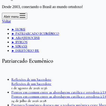
Desde 2003, conectando o Brasil ao mundo ortodoxo!
Abrir menu
Voltar
► HOME
► PATRIARCADO ECUMÊNICO
► ARQUIDIOCESE
► BYBLOS
► SINAXE
► DIRETÓRIO BR
Patriarcado Ecumênico
Reflexões de um Sacerdote
Reflexões de um Sacerdote
1 de agosto de 2026 11:36
Pontos em comum entre as abordagens católica e ortodoxa à I
Pontos em comum entre as abordagens católica e ortodoxa à I
24 de julho de 2026 21:28
Patriarca Ecumênico destaca que a teologia autêntica exige l