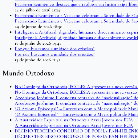
Patriarca Ecumênico destaca que a teologia autêntica exige l
24 de julho de 2026 21:24
Patriarcado Ecumênico e Vaticano celebram a Solenidade de São
Patriarcado Ecumênico e Vaticano celebram a Solenidade de São
29 de junho de 2026 18:50
Inteligência Artificial, dignidade humana e discernimento espir
Inteligência Artificial, dignidade humana e discernimento espir
17 de junho de 2026 19:41
Por que buscamos a unidade dos cristãos?
Por que buscamos a unidade dos cristãos?
13 de junho de 2026 11:42
Mundo Ortodoxo
No Domingo da Ortodoxia, ECCLESIA apresenta a nova versão 
No Domingo da Ortodoxia, ECCLESIA apresenta a nova versão 
Arcebispo Jerônimo II condena tentativa de “nacionalização” d
Arcebispo Jerônimo II condena tentativa de “nacionalização” d
“O Axioma Episcopal” – Entrevista com o Metropolita de Man
“O Axioma Episcopal” – Entrevista com o Metropolita de Man
A Austeridade Espiritual na Ortodoxia Atrai Jovens nos EUA
A Austeridade Espiritual na Ortodoxia Atrai Jovens nos EUA
DÉCIMO TERCEIRO CONCURSO DE POESIA PAN-HELÊNICA
DÉCIMO TERCEIRO CONCURSO DE POESIA PAN-HELÊNICA