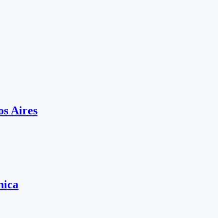
os Aires
nica