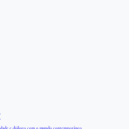
A
A
iberdade e diálogo com o mundo contemporâneo