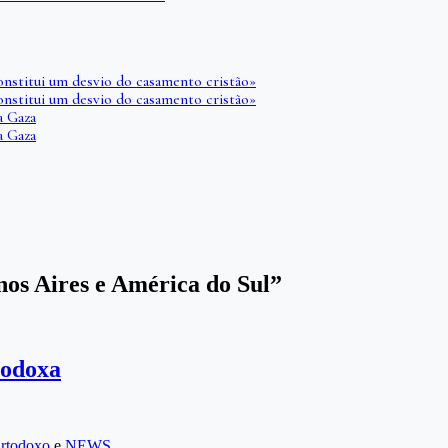
onstitui um desvio do casamento cristão»
onstitui um desvio do casamento cristão»
a Gaza
a Gaza
nos Aires e América do Sul”
rtodoxa
rtodoxo
e
NEWS