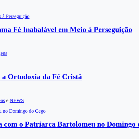
 à Perseguição
ama Fé Inabalável em Meio à Perseguição
gens
 a Ortodoxia da Fé Cristã
ens
e
NEWS
omeu no Domingo do Cego
ia com o Patriarca Bartolomeu no Domingo