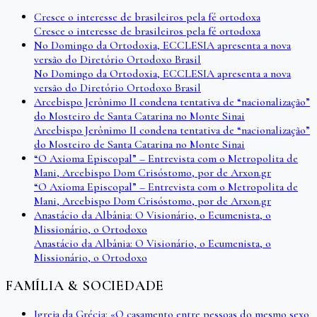
Cresce o interesse de brasileiros pela fé ortodoxa
Cresce o interesse de brasileiros pela fé ortodoxa
No Domingo da Ortodoxia, ECCLESIA apresenta a nova
versão do Diretório Ortodoxo Brasil
No Domingo da Ortodoxia, ECCLESIA apresenta a nova
versão do Diretório Ortodoxo Brasil
Arcebispo Jerônimo II condena tentativa de “nacionalização”
do Mosteiro de Santa Catarina no Monte Sinai
Arcebispo Jerônimo II condena tentativa de “nacionalização”
do Mosteiro de Santa Catarina no Monte Sinai
“O Axioma Episcopal” – Entrevista com o Metropolita de
Mani, Arcebispo Dom Crisóstomo, por de Arxon.gr
“O Axioma Episcopal” – Entrevista com o Metropolita de
Mani, Arcebispo Dom Crisóstomo, por de Arxon.gr
Anastácio da Albânia: O Visionário, o Ecumenista, o
Missionário, o Ortodoxo
Anastácio da Albânia: O Visionário, o Ecumenista, o
Missionário, o Ortodoxo
FAMÍLIA & SOCIEDADE
Igreja da Grécia: «O casamento entre pessoas do mesmo sexo