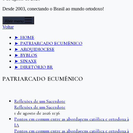
Desde 2003, conectando o Brasil ao mundo ortodoxo!
Abrir menu
Voltar
► HOME
► PATRIARCADO ECUMÊNICO
► ARQUIDIOCESE
► BYBLOS
► SINAXE
► DIRETÓRIO BR
PATRIARCADO ECUMÊNICO
Reflexões de um Sacerdote
Reflexões de um Sacerdote
1 de agosto de 2026 11:36
Pontos em comum entre as abordagens católica e ortodoxa à
IA
Pontos em comum entre as abordagens católica e ortodoxa à