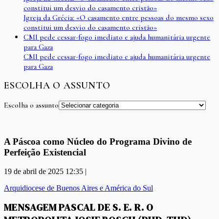
constitui um desvio do casamento cristão»
Igreja da Grécia: «O casamento entre pessoas do mesmo sexo
constitui um desvio do casamento cristão»
CMI pede cessar-fogo imediato e ajuda humanitária urgente
para Gaza
CMI pede cessar-fogo imediato e ajuda humanitária urgente
para Gaza
ESCOLHA O ASSUNTO
Escolha o assunto
A Páscoa como Núcleo do Programa Divino de
Perfeição Existencial
19 de abril de 2025 12:35 |
Arquidiocese de Buenos Aires e América do Sul
MENSAGEM PASCAL DE S. E. R. O