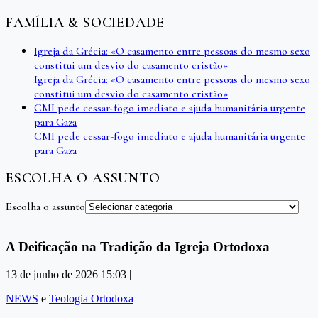
FAMÍLIA & SOCIEDADE
Igreja da Grécia: «O casamento entre pessoas do mesmo sexo
constitui um desvio do casamento cristão»
Igreja da Grécia: «O casamento entre pessoas do mesmo sexo
constitui um desvio do casamento cristão»
CMI pede cessar-fogo imediato e ajuda humanitária urgente
para Gaza
CMI pede cessar-fogo imediato e ajuda humanitária urgente
para Gaza
ESCOLHA O ASSUNTO
Escolha o assunto
A Deificação na Tradição da Igreja Ortodoxa
13 de junho de 2026 15:03 |
NEWS
e
Teologia Ortodoxa