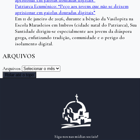
aprisionar em gaiolas douradas digitais”
Patriarca Ecumênico: “Peço aos jovens que não se deixem
aprisionar em gaiolas douradas digitais”
Em 11 de janeiro de 2026, durante a bênção da Vasilopita na
Escola Marasleios em Imbros (cidade natal do Patriarca), Sua
Santidade dirigiu-se especialmente aos jovens da diáspora
grega, enfatizando tradição, comunidade e o perigo do
isolamento digital.
ARQUIVOS
Arquivos
Rolar até o topo
Siga-nos nas mídias sociais!