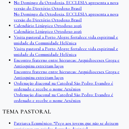
No Domingo da Ortodoxia, ECCLESIA apresenta a nova
versão do Diretório Ortodoxo Brasil
No Domingo da Ortodoxia, ECCLESIA apresenta a nova
versão do Diretório Ortodoxo Brasil
Calendário Litúrgico Ortodoxo 2026
Calendário Litúrgico Ortodoxo 2026
Visita pastoral a Porto Alegre fortalece vida espiritual e
unidade da Comunidade Helênica
Visita pastoral a Porto Alegre fortalece vida espiritual e
unidade da Comunidade Helênica
Encontro fraterno entre hierarcas: Arquidioceses Grega e
Antioquina estreitam laços
Encontro fraterno entre hierarcas: Arquidioceses Grega e
Antioquina estreitam laços
Ordenação diaconal na Catedral São Pedro: Evandro é
ordenado e recebe o nome Arxênios
Ordenação diaconal na Catedral São Pedro: Evandro é
ordenado e recebe o nome Arxênios
TEMA PASTORAL
Patriarca Ecumênico: “Peço aos jovens que não se deixem