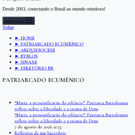
Desde 2003, conectando o Brasil ao mundo ortodoxo!
Abrir menu
Voltar
► HOME
► PATRIARCADO ECUMÊNICO
► ARQUIDIOCESE
► BYBLOS
► SINAXE
► DIRETÓRIO BR
PATRIARCADO ECUMÊNICO
“Maria, a personificação do silêncio”: Patriarca Bartolomeu
reflete sobre a liberdade e a escuta de Deus
“Maria, a personificação do silêncio”: Patriarca Bartolomeu
reflete sobre a liberdade e a escuta de Deus
7 de agosto de 2026 21:53
Reflexões de um Sacerdote