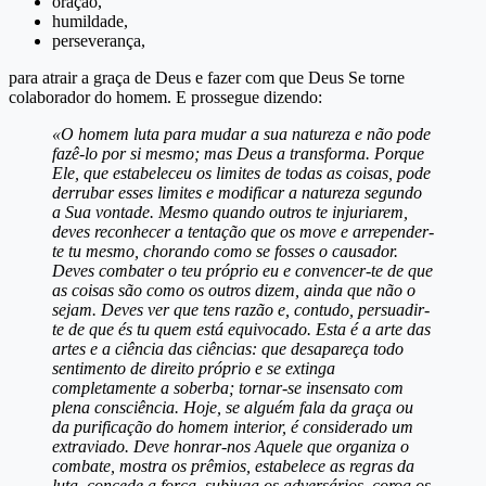
oração,
humildade,
perseverança,
para atrair a graça de Deus e fazer com que Deus Se torne
colaborador do homem. E prossegue dizendo:
«O homem luta para mudar a sua natureza e não pode
fazê-lo por si mesmo; mas Deus a transforma. Porque
Ele, que estabeleceu os limites de todas as coisas, pode
derrubar esses limites e modificar a natureza segundo
a Sua vontade. Mesmo quando outros te injuriarem,
deves reconhecer a tentação que os move e arrepender-
te tu mesmo, chorando como se fosses o causador.
Deves combater o teu próprio eu e convencer-te de que
as coisas são como os outros dizem, ainda que não o
sejam. Deves ver que tens razão e, contudo, persuadir-
te de que és tu quem está equivocado. Esta é a arte das
artes e a ciência das ciências: que desapareça todo
sentimento de direito próprio e se extinga
completamente a soberba; tornar-se insensato com
plena consciência. Hoje, se alguém fala da graça ou
da purificação do homem interior, é considerado um
extraviado. Deve honrar-nos Aquele que organiza o
combate, mostra os prêmios, estabelece as regras da
luta, concede a força, subjuga os adversários, coroa os