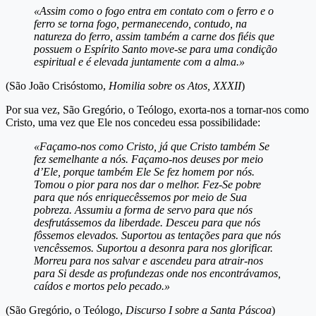
«Assim como o fogo entra em contato com o ferro e o
ferro se torna fogo, permanecendo, contudo, na
natureza do ferro, assim também a carne dos fiéis que
possuem o Espírito Santo move-se para uma condição
espiritual e é elevada juntamente com a alma.»
(São João Crisóstomo,
Homilia sobre os Atos, XXXII
)
Por sua vez, São Gregório, o Teólogo, exorta-nos a tornar-nos como
Cristo, uma vez que Ele nos concedeu essa possibilidade:
«Façamo-nos como Cristo, já que Cristo também Se
fez semelhante a nós. Façamo-nos deuses por meio
d’Ele, porque também Ele Se fez homem por nós.
Tomou o pior para nos dar o melhor. Fez-Se pobre
para que nós enriquecêssemos por meio de Sua
pobreza. Assumiu a forma de servo para que nós
desfrutássemos da liberdade. Desceu para que nós
fôssemos elevados. Suportou as tentações para que nós
vencêssemos. Suportou a desonra para nos glorificar.
Morreu para nos salvar e ascendeu para atrair-nos
para Si desde as profundezas onde nos encontrávamos,
caídos e mortos pelo pecado.»
(São Gregório, o Teólogo,
Discurso I sobre a Santa Páscoa
)