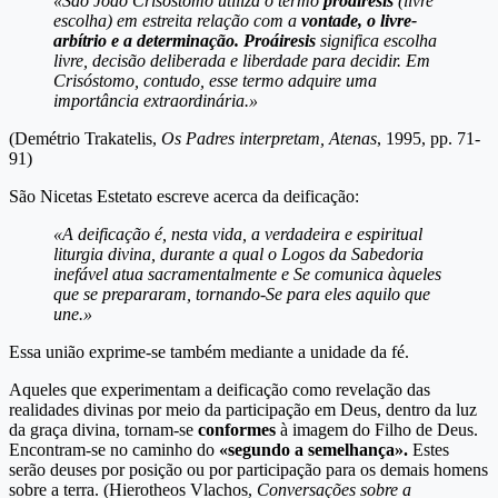
«São João Crisóstomo utiliza o termo
proáiresis
(livre
escolha) em estreita relação com a
vontade, o livre-
arbítrio e a determinação. Proáiresis
significa escolha
livre, decisão deliberada e liberdade para decidir. Em
Crisóstomo, contudo, esse termo adquire uma
importância extraordinária.»
(Demétrio Trakatelis,
Os Padres interpretam, Atenas
, 1995, pp. 71-
91)
São Nicetas Estetato escreve acerca da deificação:
«A deificação é, nesta vida, a verdadeira e espiritual
liturgia divina, durante a qual o Logos da Sabedoria
inefável atua sacramentalmente e Se comunica àqueles
que se prepararam, tornando-Se para eles aquilo que
une.»
Essa união exprime-se também mediante a unidade da fé.
Aqueles que experimentam a deificação como revelação das
realidades divinas por meio da participação em Deus, dentro da luz
da graça divina, tornam-se
conformes
à imagem do Filho de Deus.
Encontram-se no caminho do
«segundo a semelhança».
Estes
serão deuses por posição ou por participação para os demais homens
sobre a terra. (Hierotheos Vlachos,
Conversações sobre a