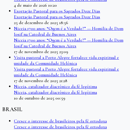
4 de maio de 2026 10:20
Exortação Pastoral para os Sagrados Doze Dias
Exortação Pastoral para os Sagrados Doze Dias
25 de dezembro de 2025 18:56
Niceia 1700 anos: “Quem é a Verdade?” — Homilia de Dom
Iosif na Catedral de Buenos Aires
Niceia 1700 anos: “Quem é a Verdade?” — Homilia de Dom
Iosif na Catedral de Buenos Aires
17 de novembro de 2025 23:09
Visita pastoral a Porto Alegre fortalece vida espiritual e
unidade da Comunidade Helênica
Visita pastoral a Porto Alegre fortalece vida espiritual e
unidade da Comunidade Helênica
17 de novembro de 2025 21:28
Niceia, catalizador diacrônico da fé legítima
Niceia, catalizador diacrônico da fé legítima
10 de outubro de 2025 00:59
BRASIL
Cresce o interesse de brasileiros pela fé ortodoxa
Cresce o interesse de brasileiros pela fé ortodoxa