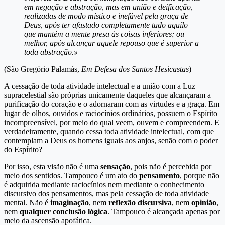
em negação e abstração, mas em união e deificação,
realizadas de modo místico e inefável pela graça de
Deus, após ter afastado completamente tudo aquilo
que mantém a mente presa às coisas inferiores; ou
melhor, após alcançar aquele repouso que é superior a
toda abstração.»
(São Gregório Palamás,
Em Defesa dos Santos Hesicastas
)
A cessação de toda atividade intelectual e a união com a Luz
supracelestial são próprias unicamente daqueles que alcançaram a
purificação do coração e o adornaram com as virtudes e a graça. Em
lugar de olhos, ouvidos e raciocínios ordinários, possuem o Espírito
incompreensível, por meio do qual veem, ouvem e compreendem. E
verdadeiramente, quando cessa toda atividade intelectual, com que
contemplam a Deus os homens iguais aos anjos, senão com o poder
do Espírito?
Por isso, esta visão não é uma
sensação
, pois não é percebida por
meio dos sentidos. Tampouco é um ato do
pensamento
, porque não
é adquirida mediante raciocínios nem mediante o conhecimento
discursivo dos pensamentos, mas pela cessação de toda atividade
mental. Não é
imaginação
, nem
reflexão discursiva
, nem
opinião
,
nem
qualquer conclusão lógica
. Tampouco é alcançada apenas por
meio da ascensão apofática.