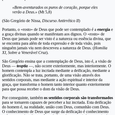
«Bem-aventurados os puros de coração, porque eles
verão a Deus.»
(Mt 5,8)
(São Gregório de Nissa,
Discurso Antirrético II
)
Portanto, o «rosto» de Deus que pode ser contemplado é a
energia
e
a graça divinas quando se manifestam aos dignos. O «rosto» de
Deus que jamais pode ser visto é a natureza ou essência divina, que
se encontra para além de toda expressão e de toda visão, pois
ninguém jamais viu nem descreveu a natureza de Deus. (
Homilia
XI, Sobre a Venerável Cruz
).
São Gregório ensina que a contemplação de Deus, isto é, a visão de
Deus —
teoptia
—, não ocorre exteriormente, mas interiormente. O
homem contempla a luz incriada mediante a deificação, mediante a
glorificação. Não se trata, portanto, de uma visão através dos
sentidos corporais, mas mediante a ação espiritual e interior da
graça, que transforma o homem tanto interior quanto exteriormente
para que possa receber o dom da visão de Deus.
Por conseguinte, também
os sentidos corporais são transformados
para se tornarem capazes de perceber a luz incriada. Esta deificação
do homem é, na realidade, união com Deus, comunhão com Deus.
O conhecimento de Deus que surge da deificação é conhecimento