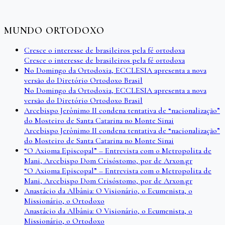
MUNDO ORTODOXO
Cresce o interesse de brasileiros pela fé ortodoxa
Cresce o interesse de brasileiros pela fé ortodoxa
No Domingo da Ortodoxia, ECCLESIA apresenta a nova
versão do Diretório Ortodoxo Brasil
No Domingo da Ortodoxia, ECCLESIA apresenta a nova
versão do Diretório Ortodoxo Brasil
Arcebispo Jerônimo II condena tentativa de “nacionalização”
do Mosteiro de Santa Catarina no Monte Sinai
Arcebispo Jerônimo II condena tentativa de “nacionalização”
do Mosteiro de Santa Catarina no Monte Sinai
“O Axioma Episcopal” – Entrevista com o Metropolita de
Mani, Arcebispo Dom Crisóstomo, por de Arxon.gr
“O Axioma Episcopal” – Entrevista com o Metropolita de
Mani, Arcebispo Dom Crisóstomo, por de Arxon.gr
Anastácio da Albânia: O Visionário, o Ecumenista, o
Missionário, o Ortodoxo
Anastácio da Albânia: O Visionário, o Ecumenista, o
Missionário, o Ortodoxo