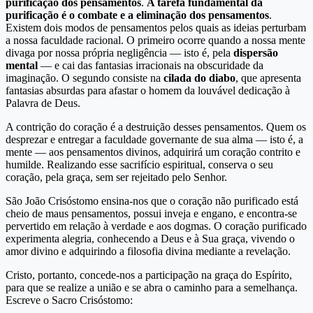
purificação dos pensamentos
.
A tarefa fundamental da
purificação é o combate e a eliminação dos pensamentos
.
Existem dois modos de pensamentos pelos quais as ideias perturbam
a nossa faculdade racional. O primeiro ocorre quando a nossa mente
divaga por nossa própria negligência — isto é, pela
dispersão
mental
— e cai das fantasias irracionais na obscuridade da
imaginação. O segundo consiste na
cilada do diabo
, que apresenta
fantasias absurdas para afastar o homem da louvável dedicação à
Palavra de Deus.
A contrição do coração é a destruição desses pensamentos. Quem os
desprezar e entregar a faculdade governante de sua alma — isto é, a
mente — aos pensamentos divinos, adquirirá um coração contrito e
humilde. Realizando esse sacrifício espiritual, conserva o seu
coração, pela graça, sem ser rejeitado pelo Senhor.
São João Crisóstomo ensina-nos que o coração não purificado está
cheio de maus pensamentos, possui inveja e engano, e encontra-se
pervertido em relação à verdade e aos dogmas. O coração purificado
experimenta alegria, conhecendo a Deus e à Sua graça, vivendo o
amor divino e adquirindo a filosofia divina mediante a revelação.
Cristo, portanto, concede-nos a participação na graça do Espírito,
para que se realize a união e se abra o caminho para a semelhança.
Escreve o Sacro Crisóstomo: