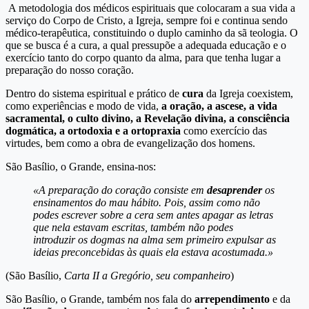
A metodologia dos médicos espirituais que colocaram a sua vida a
serviço do Corpo de Cristo, a Igreja, sempre foi e continua sendo
médico-terapêutica, constituindo o duplo caminho da sã teologia. O
que se busca é a cura, a qual pressupõe a adequada educação e o
exercício tanto do corpo quanto da alma, para que tenha lugar a
preparação do nosso coração.
Dentro do sistema espiritual e prático de
cura
da Igreja coexistem,
como experiências e modo de vida,
a oração, a ascese, a vida
sacramental, o culto divino, a Revelação divina, a consciência
dogmática, a ortodoxia e a ortopraxia
como exercício das
virtudes, bem como a obra de evangelização dos homens.
São Basílio, o Grande, ensina-nos:
«A preparação do coração consiste em
desaprender
os
ensinamentos do mau hábito. Pois, assim como não
podes escrever sobre a cera sem antes apagar as letras
que nela estavam escritas, também não podes
introduzir os dogmas na alma sem primeiro expulsar as
ideias preconcebidas às quais ela estava acostumada.»
(São Basílio,
Carta II a Gregório, seu companheiro
)
São Basílio, o Grande, também nos fala do
arrependimento
e da