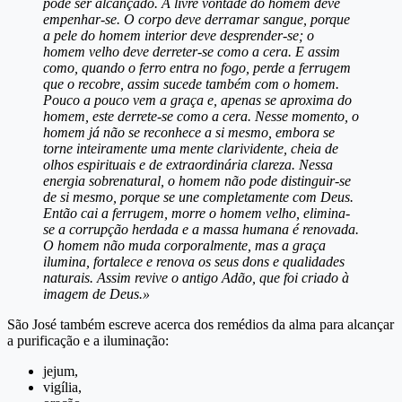
pode ser alcançado. A livre vontade do homem deve
empenhar-se. O corpo deve derramar sangue, porque
a pele do homem interior deve desprender-se; o
homem velho deve derreter-se como a cera. E assim
como, quando o ferro entra no fogo, perde a ferrugem
que o recobre, assim sucede também com o homem.
Pouco a pouco vem a graça e, apenas se aproxima do
homem, este derrete-se como a cera. Nesse momento, o
homem já não se reconhece a si mesmo, embora se
torne inteiramente uma mente clarividente, cheia de
olhos espirituais e de extraordinária clareza. Nessa
energia sobrenatural, o homem não pode distinguir-se
de si mesmo, porque se une completamente com Deus.
Então cai a ferrugem, morre o homem velho, elimina-
se a corrupção herdada e a massa humana é renovada.
O homem não muda corporalmente, mas a graça
ilumina, fortalece e renova os seus dons e qualidades
naturais. Assim revive o antigo Adão, que foi criado à
imagem de Deus.»
São José também escreve acerca dos remédios da alma para alcançar
a purificação e a iluminação:
jejum,
vigília,