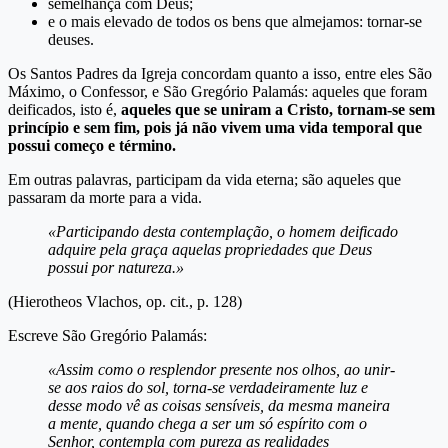
semelhança com Deus;
e o mais elevado de todos os bens que almejamos: tornar-se
deuses.
Os Santos Padres da Igreja concordam quanto a isso, entre eles São
Máximo, o Confessor, e São Gregório Palamás: aqueles que foram
deificados, isto é,
aqueles que se uniram a Cristo, tornam-se sem
princípio e sem fim, pois já não vivem uma vida temporal que
possui começo e término.
Em outras palavras, participam da vida eterna; são aqueles que
passaram da morte para a vida.
«Participando desta contemplação, o homem deificado
adquire pela graça aquelas propriedades que Deus
possui por natureza.»
(Hierotheos Vlachos, op. cit., p. 128)
Escreve São Gregório Palamás:
«Assim como o resplendor presente nos olhos, ao unir-
se aos raios do sol, torna-se verdadeiramente luz e
desse modo vê as coisas sensíveis, da mesma maneira
a mente, quando chega a ser um só espírito com o
Senhor, contempla com pureza as realidades