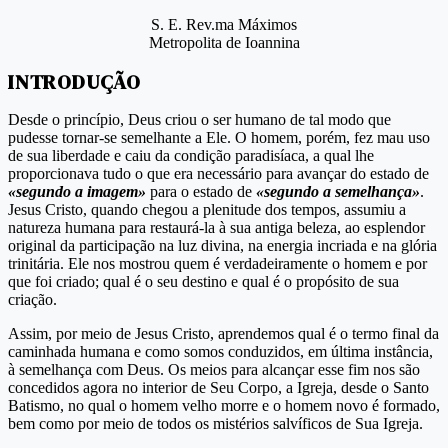
S. E. Rev.ma Máximos
Metropolita de Ioannina
INTRODUÇÃO
Desde o princípio, Deus criou o ser humano de tal modo que
pudesse tornar-se semelhante a Ele. O homem, porém, fez mau uso
de sua liberdade e caiu da condição paradisíaca, a qual lhe
proporcionava tudo o que era necessário para avançar do estado de
«segundo a imagem»
para o estado de
«segundo a semelhança»
.
Jesus Cristo, quando chegou a plenitude dos tempos, assumiu a
natureza humana para restaurá-la à sua antiga beleza, ao esplendor
original da participação na luz divina, na energia incriada e na glória
trinitária. Ele nos mostrou quem é verdadeiramente o homem e por
que foi criado; qual é o seu destino e qual é o propósito de sua
criação.
Assim, por meio de Jesus Cristo, aprendemos qual é o termo final da
caminhada humana e como somos conduzidos, em última instância,
à semelhança com Deus. Os meios para alcançar esse fim nos são
concedidos agora no interior de Seu Corpo, a Igreja, desde o Santo
Batismo, no qual o homem velho morre e o homem novo é formado,
bem como por meio de todos os mistérios salvíficos de Sua Igreja.