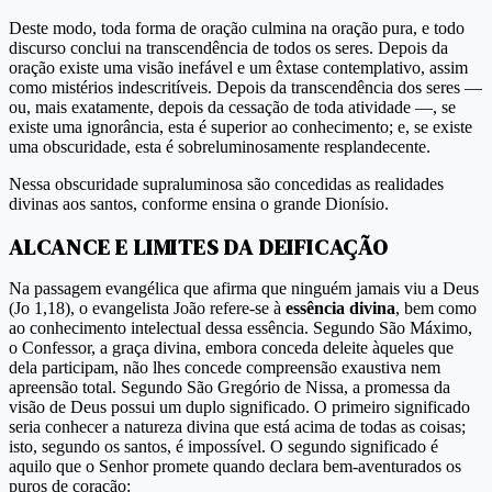
Deste modo, toda forma de oração culmina na oração pura, e todo
discurso conclui na transcendência de todos os seres. Depois da
oração existe uma visão inefável e um êxtase contemplativo, assim
como mistérios indescritíveis. Depois da transcendência dos seres —
ou, mais exatamente, depois da cessação de toda atividade —, se
existe uma ignorância, esta é superior ao conhecimento; e, se existe
uma obscuridade, esta é sobreluminosamente resplandecente.
Nessa obscuridade supraluminosa são concedidas as realidades
divinas aos santos, conforme ensina o grande Dionísio.
ALCANCE E LIMITES DA DEIFICAÇÃO
Na passagem evangélica que afirma que ninguém jamais viu a Deus
(Jo 1,18), o evangelista João refere-se à
essência divina
, bem como
ao conhecimento intelectual dessa essência. Segundo São Máximo,
o Confessor, a graça divina, embora conceda deleite àqueles que
dela participam, não lhes concede compreensão exaustiva nem
apreensão total. Segundo São Gregório de Nissa, a promessa da
visão de Deus possui um duplo significado. O primeiro significado
seria conhecer a natureza divina que está acima de todas as coisas;
isto, segundo os santos, é impossível. O segundo significado é
aquilo que o Senhor promete quando declara bem-aventurados os
puros de coração: