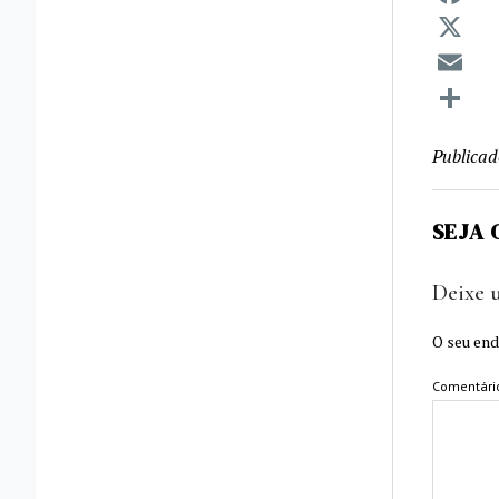
Faceboo
X
Email
Compart
Publica
SEJA 
Deixe 
O seu end
Comentári