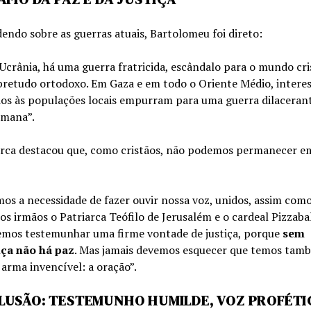
ndo sobre as guerras atuais, Bartolomeu foi direto:
Ucrânia, há uma guerra fratricida, escândalo para o mundo cri
bretudo ortodoxo. Em Gaza e em todo o Oriente Médio, interes
ios às populações locais empurram para uma guerra dilacerant
mana”.
arca destacou que, como cristãos, não podemos permanecer e
os a necessidade de fazer ouvir nossa voz, unidos, assim com
os irmãos o Patriarca Teófilo de Jerusalém e o cardeal Pizzabal
mos testemunhar uma firme vontade de justiça, porque
sem
iça não há paz
. Mas jamais devemos esquecer que temos tam
arma invencível: a oração”.
USÃO: TESTEMUNHO HUMILDE, VOZ PROFÉTI