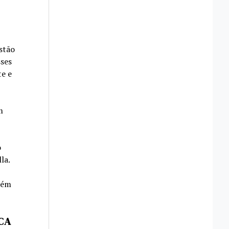
stão
ses
e e
m
o
la.
bém
CA