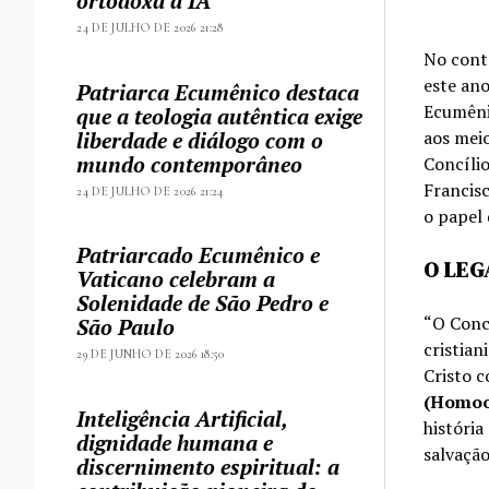
ortodoxa à IA
24 DE JULHO DE 2026 21:28
No cont
este an
Patriarca Ecumênico destaca
Ecumêni
que a teologia autêntica exige
aos meio
liberdade e diálogo com o
mundo contemporâneo
Concíli
Francisc
24 DE JULHO DE 2026 21:24
o papel 
Patriarcado Ecumênico e
O LEG
Vaticano celebram a
Solenidade de São Pedro e
“O Concí
São Paulo
cristian
29 DE JUNHO DE 2026 18:50
Cristo 
(Homoou
Inteligência Artificial,
história
dignidade humana e
salvação
discernimento espiritual: a