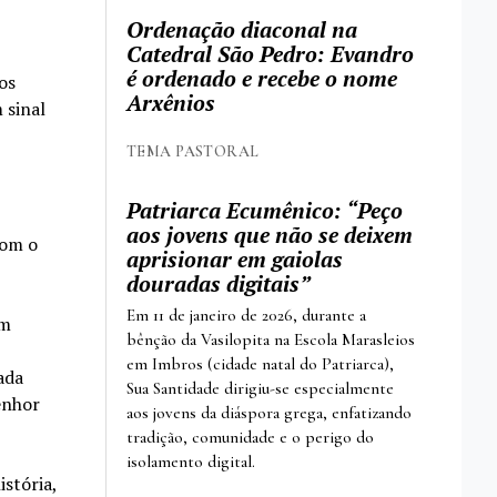
Ordenação diaconal na
Catedral São Pedro: Evandro
é ordenado e recebe o nome
os
Arxênios
 sinal
TEMA PASTORAL
Patriarca Ecumênico: “Peço
aos jovens que não se deixem
com o
aprisionar em gaiolas
douradas digitais”
Em 11 de janeiro de 2026, durante a
em
bênção da Vasilopita na Escola Marasleios
em Imbros (cidade natal do Patriarca),
ada
Sua Santidade dirigiu-se especialmente
enhor
aos jovens da diáspora grega, enfatizando
tradição, comunidade e o perigo do
isolamento digital.
stória,