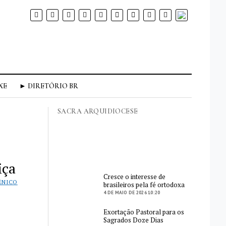
phone
XE
► DIRETÓRIO BR
SACRA ARQUIDIOCESE
iça
Cresce o interesse de
ÊNICO
brasileiros pela fé ortodoxa
4 DE MAIO DE 2026 10:20
Exortação Pastoral para os
Sagrados Doze Dias