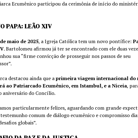
arca Ecumênico participou da cerimônia de início do ministér
O PAPA: LEÃO XIV
 de maio de 2025
, a Igreja Católica tem um novo pontífice:
P
IV
. Bartolomeu afirmou já ter se encontrado com ele duas veze
nhou sua “firme convicção de prosseguir nos passos de seu
sor”.
rca destacou ainda que a
primeira viagem internacional do
rá ao Patriarcado Ecumênico, em Istambul, e a Niceia
, par
 aniversário do Concílio.
amos particularmente felizes, aguardando com grande expect
 testemunho comum de diálogo ecumênico e compromisso dia
desafios globais”.
AFIO DA PAZ E DA JUSTIÇA