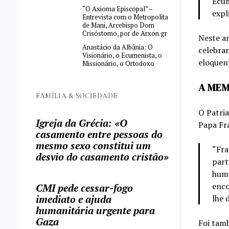
Ecum
“O Axioma Episcopal” –
expl
Entrevista com o Metropolita
de Mani, Arcebispo Dom
Crisóstomo, por de Arxon.gr
Neste an
Anastácio da Albânia: O
celebrar
Visionário, o Ecumenista, o
eloquent
Missionário, o Ortodoxo
A MEM
FAMÍLIA & SOCIEDADE
O Patri
Igreja da Grécia: «O
Papa Fra
casamento entre pessoas do
mesmo sexo constitui um
“Fra
desvio do casamento cristão»
part
huma
enco
CMI pede cessar-fogo
lhe 
imediato e ajuda
humanitária urgente para
Gaza
Foi tamb