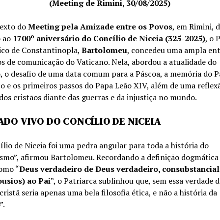
(Meeting de Rimini, 30/08/2025)
exto do
Meeting pela Amizade entre os Povos
, em Rimini, 
o ao
1700º aniversário do Concílio de Niceia (325-2025)
, o 
co de Constantinopla,
Bartolomeu
, concedeu uma ampla ent
s de comunicação do Vaticano. Nela, abordou a atualidade do
o, o desafio de uma data comum para a Páscoa, a memória do 
o e os primeiros passos do Papa Leão XIV, além de uma reflex
dos cristãos diante das guerras e da injustiça no mundo.
ADO VIVO DO CONCÍLIO DE NICEIA
lio de Niceia foi uma pedra angular para toda a história do
ismo”, afirmou Bartolomeu. Recordando a definição dogmática
como “
Deus verdadeiro de Deus verdadeiro, consubstancial
sios) ao Pai
”, o Patriarca sublinhou que, sem essa verdade da
 cristã seria apenas uma bela filosofia ética, e não a história da
”.