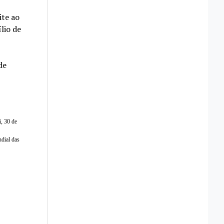
ite ao
lio de
de
, 30 de
dial das