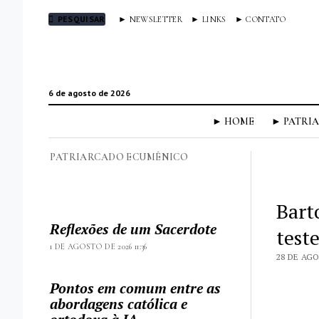
PESQUISAR
► NEWSLETTER
► LINKS
► CONTATO
6 de agosto de 2026
► HOME
► PATRI
PATRIARCADO ECUMÊNICO
Bart
Reflexões de um Sacerdote
test
1 DE AGOSTO DE 2026 11:36
28 DE AGO
Pontos em comum entre as
abordagens católica e