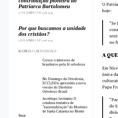
contribuição pioneira do
O Patria
Patriarca Bartolomeu
hoje:
17 DE JUNHO DE 2026 19:41
“Se 
Por que buscamos a unidade
cons
dos cristãos?
sent
13 DE JUNHO DE 2026 11:42
no f
MUNDO ORTODOXO
A QUE
Cresce o interesse de
brasileiros pela fé ortodoxa
Em Nicei
única da
No Domingo da Ortodoxia,
cultura
ECCLESIA apresenta a nova
Papa Fra
versão do Diretório
Ortodoxo Brasil
Arcebispo Jerônimo II
“Par
condena tentativa de
do S
“nacionalização” do Mosteiro
de Santa Catarina no Monte
divi
Sinai