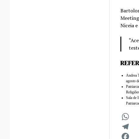
Bartolom
Meeting 
Niceia 
“Ace
test
REFE
Andrea T
agosto d
Patriarc
Religiõe
Sala de 
Patriarc
WhatsA
Telegra