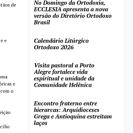
No Domingo da Ortodoxia,
stãos de
ECCLESIA apresenta a nova
versão do Diretório Ortodoxo
Brasil
Calendário Litúrgico
e e
Ortodoxo 2026
Visita pastoral a Porto
Alegre fortalece vida
 uma
espiritual e unidade da
óricas e
Comunidade Helênica
 com o
Encontro fraterno entre
hierarcas: Arquidioceses
eição
Grega e Antioquina estreitam
laços
cílio