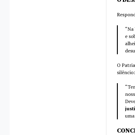
Responde
“Na 
e so
alhe
desu
O Patri
silêncio:
“Tem
noss
Deve
just
uma 
CONCL