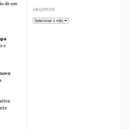
io de um
ARQUIVOS
Arquivos
apa
s e
 novo
a
ativa
nte