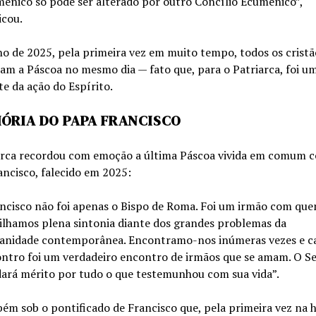
ênico só pode ser alterado por outro Concílio Ecumênico”,
icou.
o de 2025, pela primeira vez em muito tempo, todos os cristã
am a Páscoa no mesmo dia — fato que, para o Patriarca, foi um
e da ação do Espírito.
ÓRIA DO PAPA FRANCISCO
arca recordou com emoção a última Páscoa vivida em comum 
ncisco, falecido em 2025:
ncisco não foi apenas o Bispo de Roma. Foi um irmão com qu
ilhamos plena sintonia diante dos grandes problemas da
nidade contemporânea. Encontramo-nos inúmeras vezes e c
ntro foi um verdadeiro encontro de irmãos que se amam. O S
dará mérito por tudo o que testemunhou com sua vida”.
ém sob o pontificado de Francisco que, pela primeira vez na hi