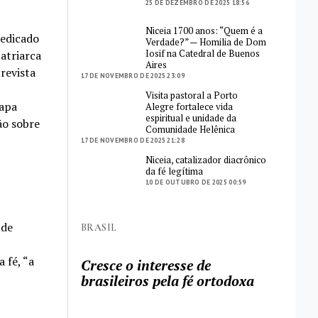
25 DE DEZEMBRO DE 2025 18:56
Niceia 1700 anos: “Quem é a
dedicado
Verdade?” — Homilia de Dom
Iosif na Catedral de Buenos
Patriarca
Aires
revista
17 DE NOVEMBRO DE 2025 23:09
Visita pastoral a Porto
Papa
Alegre fortalece vida
espiritual e unidade da
ão sobre
Comunidade Helênica
17 DE NOVEMBRO DE 2025 21:28
Niceia, catalizador diacrônico
da fé legítima
10 DE OUTUBRO DE 2025 00:59
 de
BRASIL
 fé, “a
Cresce o interesse de
brasileiros pela fé ortodoxa