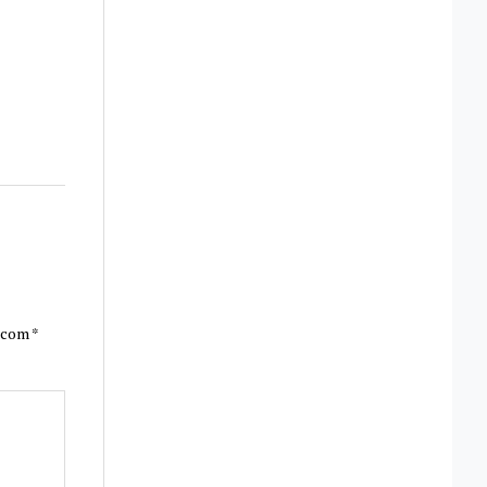
s com
*