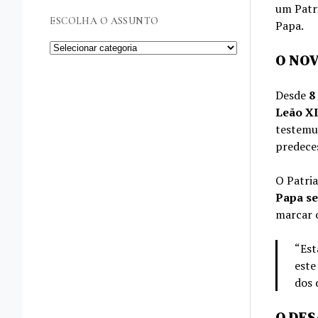
um Patri
ESCOLHA O ASSUNTO
Papa.
Escolha
O NOV
o
assunto
Desde
8
Leão X
testemu
predeces
O Patria
Papa se
marcar o
“Est
este
dos 
O DES