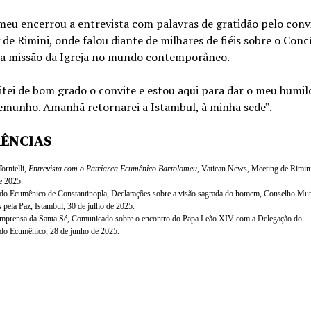
eu encerrou a entrevista com palavras de gratidão pelo conv
de Rimini, onde falou diante de milhares de fiéis sobre o Concí
e a missão da Igreja no mundo contemporâneo.
itei de bom grado o convite e estou aqui para dar o meu humil
emunho. Amanhã retornarei a Istambul, à minha sede”.
RÊNCIAS
ornielli,
Entrevista com o Patriarca Ecumênico Bartolomeu
, Vatican News, Meeting de Rimini
e 2025.
ado Ecumênico de Constantinopla, Declarações sobre a visão sagrada do homem, Conselho Mun
s pela Paz, Istambul, 30 de julho de 2025.
Imprensa da Santa Sé, Comunicado sobre o encontro do Papa Leão XIV com a Delegação do
ado Ecumênico, 28 de junho de 2025.
pp
m