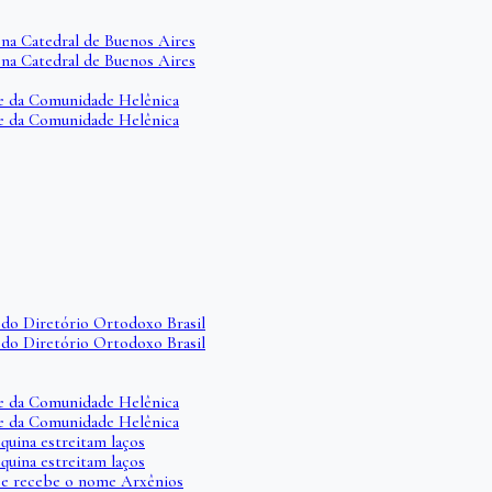
 na Catedral de Buenos Aires
 na Catedral de Buenos Aires
ade da Comunidade Helênica
ade da Comunidade Helênica
do Diretório Ortodoxo Brasil
do Diretório Ortodoxo Brasil
ade da Comunidade Helênica
ade da Comunidade Helênica
quina estreitam laços
quina estreitam laços
o e recebe o nome Arxênios