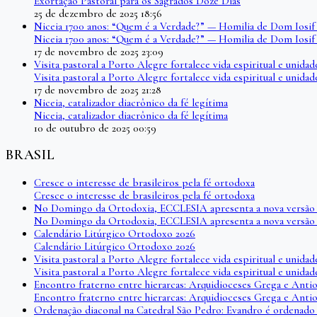
Exortação Pastoral para os Sagrados Doze Dias
25 de dezembro de 2025 18:56
Niceia 1700 anos: “Quem é a Verdade?” — Homilia de Dom Iosif
Niceia 1700 anos: “Quem é a Verdade?” — Homilia de Dom Iosif
17 de novembro de 2025 23:09
Visita pastoral a Porto Alegre fortalece vida espiritual e unid
Visita pastoral a Porto Alegre fortalece vida espiritual e unid
17 de novembro de 2025 21:28
Niceia, catalizador diacrônico da fé legítima
Niceia, catalizador diacrônico da fé legítima
10 de outubro de 2025 00:59
BRASIL
Cresce o interesse de brasileiros pela fé ortodoxa
Cresce o interesse de brasileiros pela fé ortodoxa
No Domingo da Ortodoxia, ECCLESIA apresenta a nova versão 
No Domingo da Ortodoxia, ECCLESIA apresenta a nova versão 
Calendário Litúrgico Ortodoxo 2026
Calendário Litúrgico Ortodoxo 2026
Visita pastoral a Porto Alegre fortalece vida espiritual e unid
Visita pastoral a Porto Alegre fortalece vida espiritual e unid
Encontro fraterno entre hierarcas: Arquidioceses Grega e Antio
Encontro fraterno entre hierarcas: Arquidioceses Grega e Antio
Ordenação diaconal na Catedral São Pedro: Evandro é ordenad