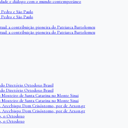
iberdade e diálogo com o mundo contemporâneo
 Pedro e São Paulo
 Pedro e São Paulo
itual: a contribuição pioneira do Patriarca Bartolomeu
itual: a contribuição pioneira do Patriarca Bartolomeu
do Diretório Ortodoxo Brasil
do Diretório Ortodoxo Brasil
o Mosteiro de Santa Catarina no Monte Sinai
o Mosteiro de Santa Catarina no Monte Sinai
i, Arcebispo Dom Crisóstomo, por de Arxon.gr
i, Arcebispo Dom Crisóstomo, por de Arxon.gr
io, o Ortodoxo
io, o Ortodoxo