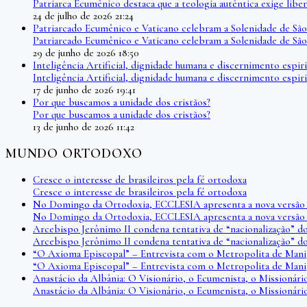
Patriarca Ecumênico destaca que a teologia autêntica exige l
24 de julho de 2026 21:24
Patriarcado Ecumênico e Vaticano celebram a Solenidade de São
Patriarcado Ecumênico e Vaticano celebram a Solenidade de São
29 de junho de 2026 18:50
Inteligência Artificial, dignidade humana e discernimento espir
Inteligência Artificial, dignidade humana e discernimento espir
17 de junho de 2026 19:41
Por que buscamos a unidade dos cristãos?
Por que buscamos a unidade dos cristãos?
13 de junho de 2026 11:42
MUNDO ORTODOXO
Cresce o interesse de brasileiros pela fé ortodoxa
Cresce o interesse de brasileiros pela fé ortodoxa
No Domingo da Ortodoxia, ECCLESIA apresenta a nova versão 
No Domingo da Ortodoxia, ECCLESIA apresenta a nova versão 
Arcebispo Jerônimo II condena tentativa de “nacionalização” d
Arcebispo Jerônimo II condena tentativa de “nacionalização” d
“O Axioma Episcopal” – Entrevista com o Metropolita de Man
“O Axioma Episcopal” – Entrevista com o Metropolita de Man
Anastácio da Albânia: O Visionário, o Ecumenista, o Missionár
Anastácio da Albânia: O Visionário, o Ecumenista, o Missionár