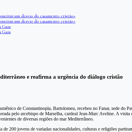
onstitui um desvio do casamento cristão»
onstitui um desvio do casamento cristão»
a Gaza
a Gaza
iterrâneo e reafirma a urgência do diálogo cristão
cumênico de Constantinopla, Bartolomeu, recebeu no Fanar, sede do Pa
iderada pelo arcebispo de Marselha, cardeal Jean-Marc Aveline. A visita
venientes de diversas regiões do mar Mediterrâneo.
 de 200 jovens de variadas nacionalidades, culturas e religiões partir