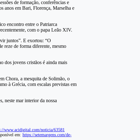
essões de formação, conferências e
os anos em Bari, Florença, Marselha e
ico encontro entre o Patriarca
 recentemente, com o papa Leão XIV.
ir juntos”. E exortou: “O
e reze de forma diferente, mesmo
 dos jovens cristãos é ainda mais
 em Chora, a mesquita de Solimão, o
rumo à Grécia, com escalas previstas em
s, neste mar interior da nossa
s://www.acidigital.com/noticia/63581
isponível em:
https://setemargens.com/de-