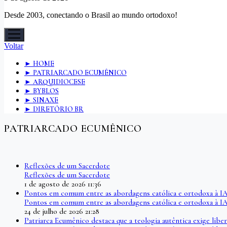
Desde 2003, conectando o Brasil ao mundo ortodoxo!
Abrir
menu
Voltar
► HOME
► PATRIARCADO ECUMÊNICO
► ARQUIDIOCESE
► BYBLOS
► SINAXE
► DIRETÓRIO BR
PATRIARCADO ECUMÊNICO
Reflexões de um Sacerdote
Reflexões de um Sacerdote
1 de agosto de 2026 11:36
Pontos em comum entre as abordagens católica e ortodoxa à I
Pontos em comum entre as abordagens católica e ortodoxa à I
24 de julho de 2026 21:28
Patriarca Ecumênico destaca que a teologia autêntica exige l