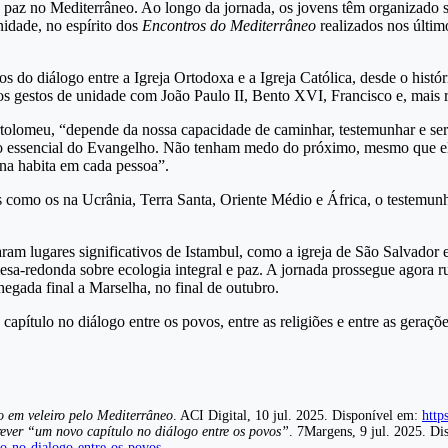
 paz no Mediterrâneo. Ao longo da jornada, os jovens têm organizado s
nidade, no espírito dos
Encontros do Mediterrâneo
realizados nos últim
 do diálogo entre a Igreja Ortodoxa e a Igreja Católica, desde o histór
s gestos de unidade com João Paulo II, Bento XVI, Francisco e, mais
tolomeu, “depende da nossa capacidade de caminhar, testemunhar e serv
o essencial do Evangelho. Não tenham medo do próximo, mesmo que el
na habita em cada pessoa”.
omo os na Ucrânia, Terra Santa, Oriente Médio e África, o testemunho
aram lugares significativos de Istambul, como a igreja de São Salvador
mesa-redonda sobre ecologia integral e paz. A jornada prossegue agora 
hegada final a Marselha, no final de outubro.
apítulo no diálogo entre os povos, entre as religiões e entre as geraçõe
o em veleiro pelo Mediterrâneo
. ACI Digital, 10 jul. 2025. Disponível em:
http
rever “um novo capítulo no diálogo entre os povos”
. 7Margens, 9 jul. 2025. D
o-no-dialogo-entre-os-povos