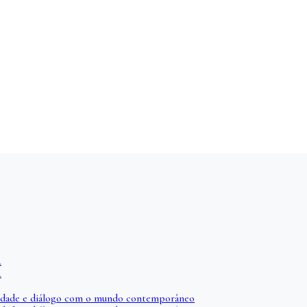
A
A
iberdade e diálogo com o mundo contemporâneo