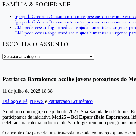
FAMÍLIA & SOCIEDADE
Igreja da Grécia: «O casamento entre pessoas do mesmo sexo c
Igreja da Grécia: «O casamento entre pessoas do mesmo sexo c
CMI pede cessar-fogo imediato e ajuda humanitária urgente par
CMI pede cessar-fogo imediato e ajuda humanitária urgente par
ESCOLHA O ASSUNTO
Escolha
o
assunto
Patriarca Bartolomeu acolhe jovens peregrinos do Med
11 de julho de 2025 18:38 |
Diálogo e Fé
,
NEWS
e
Patriarcado Ecumênico
No último domingo, 6 de julho de 2025, Sua Santidade o Patriarca E
participantes da iniciativa
Med25 – Bel Espoir (Bela Esperança)
, l
celebrada na catedral ortodoxa de São Jorge, reunindo peregrinos pro
O encontro faz parte de uma travessia iniciada em março, quando cerca