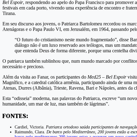
Bel Espoir
, respondendo ao apelo do Papa Francisco para promover a
festivais em cada porto, vivendo uma experiência de encontro e frater
Tirana.
Em seu discurso aos jovens, o Patriarca Bartolomeu recordou os marcos
Atenágoras e o Papa Paulo VI, em Jerusalém, em 1964, passando pelo
“O futuro do cristianismo neste mundo fragmentado”, disse Bar
diálogo não é um luxo reservado aos teólogos, mas um mandat
que entenda Deus de forma diferente, porque uma centelha divi
O patriarca também sublinhou que, num mundo marcado por conflitos c
necessário e precioso.
Além da visita ao Fanar, os participantes do
Med25 – Bel Espoir
visit
Magnífico, e a catedral católica armênia, participando ainda de uma 
Atenas, Durres (Albânia), Trieste, Ravena, Bari e Nápoles, antes da c
Esta “odisseia” moderna, nas palavras do Patriarca, escreve “um novo c
humanidade, um mar de luz, mas também de lágrimas”.
FONTES:
Cardiel, Victoria.
Patriarca ortodoxo saúda participantes de navegaçã
Raimundo, Clara.
De barco pelo Mediterrâneo, 200 jovens estão a esc
barco-pelo-mediterraneo-200-jovens-estao-a-escrever-um-novo-capitul