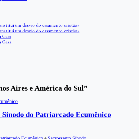
onstitui um desvio do casamento cristão»
onstitui um desvio do casamento cristão»
a Gaza
a Gaza
nos Aires e América do Sul”
Ecumênico
to Sínodo do Patriarcado Ecumênico
atriarcado Ecumênico
e
Sacrossanto Sínodo