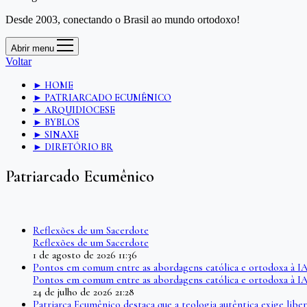
Desde 2003, conectando o Brasil ao mundo ortodoxo!
Abrir menu
Voltar
► HOME
► PATRIARCADO ECUMÊNICO
► ARQUIDIOCESE
► BYBLOS
► SINAXE
► DIRETÓRIO BR
Patriarcado Ecumênico
Reflexões de um Sacerdote
Reflexões de um Sacerdote
1 de agosto de 2026 11:36
Pontos em comum entre as abordagens católica e ortodoxa à I
Pontos em comum entre as abordagens católica e ortodoxa à I
24 de julho de 2026 21:28
Patriarca Ecumênico destaca que a teologia autêntica exige l