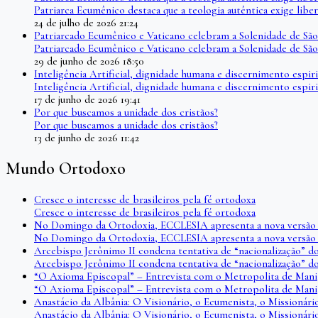
Patriarca Ecumênico destaca que a teologia autêntica exige l
24 de julho de 2026 21:24
Patriarcado Ecumênico e Vaticano celebram a Solenidade de São
Patriarcado Ecumênico e Vaticano celebram a Solenidade de São
29 de junho de 2026 18:50
Inteligência Artificial, dignidade humana e discernimento espir
Inteligência Artificial, dignidade humana e discernimento espir
17 de junho de 2026 19:41
Por que buscamos a unidade dos cristãos?
Por que buscamos a unidade dos cristãos?
13 de junho de 2026 11:42
Mundo Ortodoxo
Cresce o interesse de brasileiros pela fé ortodoxa
Cresce o interesse de brasileiros pela fé ortodoxa
No Domingo da Ortodoxia, ECCLESIA apresenta a nova versão 
No Domingo da Ortodoxia, ECCLESIA apresenta a nova versão 
Arcebispo Jerônimo II condena tentativa de “nacionalização” d
Arcebispo Jerônimo II condena tentativa de “nacionalização” d
“O Axioma Episcopal” – Entrevista com o Metropolita de Man
“O Axioma Episcopal” – Entrevista com o Metropolita de Man
Anastácio da Albânia: O Visionário, o Ecumenista, o Missionár
Anastácio da Albânia: O Visionário, o Ecumenista, o Missionár