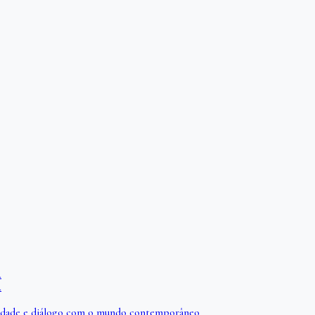
A
A
iberdade e diálogo com o mundo contemporâneo