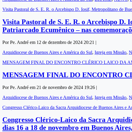
Visita Pastoral de S. E. R. o Arcebispo D. Iosif, Metropolitano de
Visita Pastoral de S. E. R. o Arcebispo D.
Patriarcado Ecumênico – nas comemoraçõe
Por Pe. André em 12 de dezembro de 2024 20:21 |
Arquidiocese de Buenos Aires e América do Sul
,
Igreja em Missão
,
MENSAGEM FINAL DO ENCONTRO CLÉRICO LAICO DA A
MENSAGEM FINAL DO ENCONTRO CL
Por Pe. André em 21 de novembro de 2024 19:26 |
Arquidiocese de Buenos Aires e América do Sul
,
Igreja em Missão
,
N
Congresso Clérico-Laico da Sacra Arquidiocese de Buenos Aires e Am
Congresso Clérico-Laico da Sacra Arquidio
dias 16 a 18 de novembro em Buenos Aires