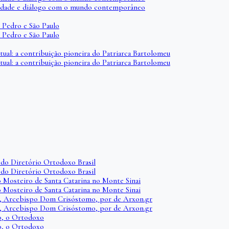
iberdade e diálogo com o mundo contemporâneo
 Pedro e São Paulo
 Pedro e São Paulo
itual: a contribuição pioneira do Patriarca Bartolomeu
itual: a contribuição pioneira do Patriarca Bartolomeu
do Diretório Ortodoxo Brasil
do Diretório Ortodoxo Brasil
o Mosteiro de Santa Catarina no Monte Sinai
o Mosteiro de Santa Catarina no Monte Sinai
i, Arcebispo Dom Crisóstomo, por de Arxon.gr
i, Arcebispo Dom Crisóstomo, por de Arxon.gr
io, o Ortodoxo
io, o Ortodoxo